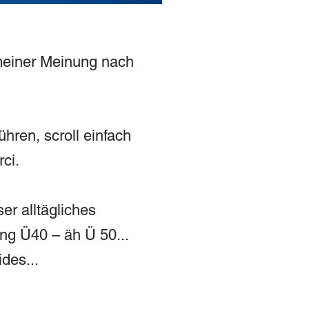
 meiner Meinung nach
hren, scroll einfach
rci.
er alltägliches
ng Ü40 – äh Ü 50...
des...