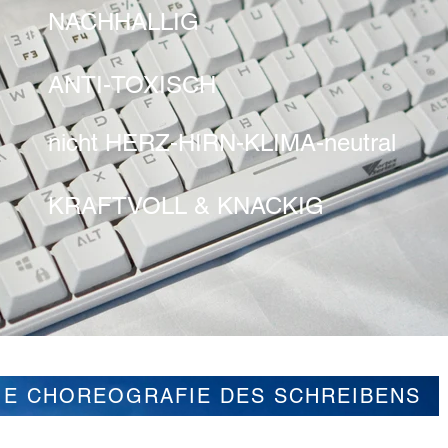
NACHHALLIG
ANTI-TOXISCH
nicht HERZ-HIRN-KLIMA-neutral
KRAFTVOLL & KNACKIG
IE CHOREOGRAFIE DES SCHREIBENS