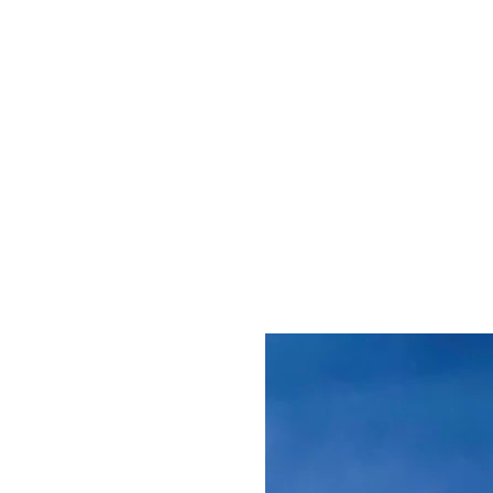
Für die größten d
habe ich unzähli